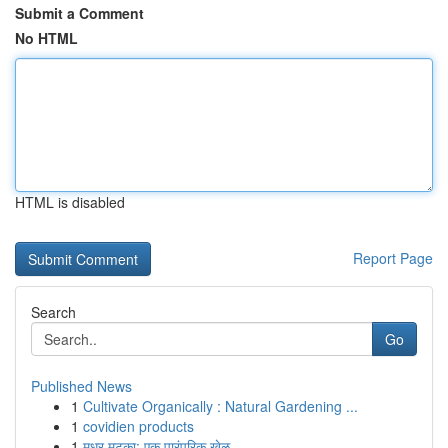
Submit a Comment
No HTML
HTML is disabled
Report Page
Search
Go
Published News
1
Cultivate Organically : Natural Gardening ...
1
covidien products
1
मधुर मटका: एक पारंपरिक खेळ