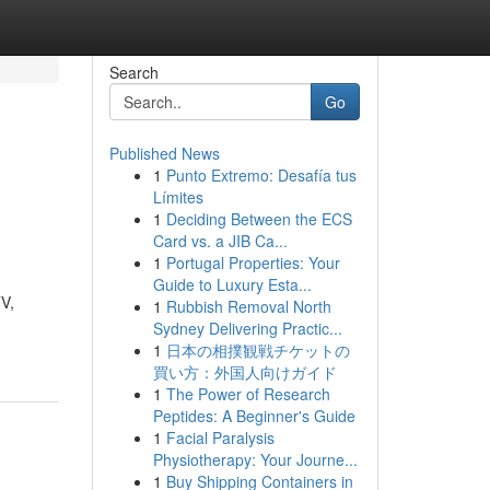
Search
Go
Published News
1
Punto Extremo: Desafía tus
Límites
1
Deciding Between the ECS
Card vs. a JIB Ca...
1
Portugal Properties: Your
Guide to Luxury Esta...
TV,
1
Rubbish Removal North
Sydney Delivering Practic...
1
日本の相撲観戦チケットの
買い方：外国人向けガイド
1
The Power of Research
Peptides: A Beginner's Guide
1
Facial Paralysis
Physiotherapy: Your Journe...
1
Buy Shipping Containers in