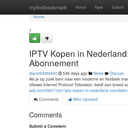
Home
myfirstbookmark
Home
New
Submit
Home
1
IPTV Kopen in Nederland
Abonnement
dianetlrl094400
546 days ago
News
Discuss
Als je op zoek bent naar een moderne en flexibele mani
oftewel Internet Protocol Television, biedt een breed 
ads.com/56071631/iptv-kopen-in-nederland-voordelen
Comments
Who Upvoted
Comments
Submit a Comment