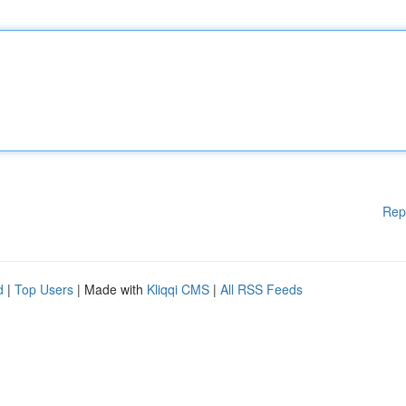
Rep
d
|
Top Users
| Made with
Kliqqi CMS
|
All RSS Feeds