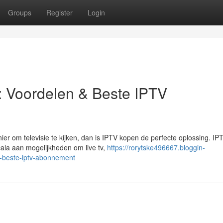
Groups
Register
Login
: Voordelen & Beste IPTV
er om televisie te kijken, dan is IPTV kopen de perfecte oplossing. IP
scala aan mogelijkheden om live tv,
https://rorytske496667.bloggin-
-beste-iptv-abonnement