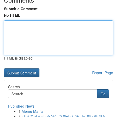
Submit a Comment
No HTML
HTML is disabled
Report Page
Search
Go
Published News
1
Meme Mania
1
다낭 콤마스파: 휴양의 천국에서 만나는 특별한 경험