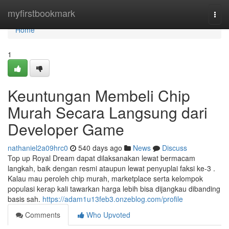
Home
myfirstbookmark
Togg
navi
Home
1
Keuntungan Membeli Chip
Murah Secara Langsung dari
Developer Game
nathaniel2a09hrc0
540 days ago
News
Discuss
Top up Royal Dream dapat dilaksanakan lewat bermacam
langkah, baik dengan resmi ataupun lewat penyuplai faksi ke-3 .
Kalau mau peroleh chip murah, marketplace serta kelompok
populasi kerap kali tawarkan harga lebih bisa dijangkau dibanding
basis sah.
https://adam1u13feb3.onzeblog.com/profile
Comments
Who Upvoted