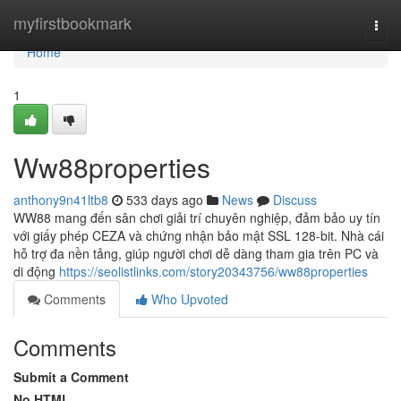
Home
myfirstbookmark
Togg
navi
Home
1
Ww88properties
anthony9n41ltb8
533 days ago
News
Discuss
WW88 mang đến sân chơi giải trí chuyên nghiệp, đảm bảo uy tín
với giấy phép CEZA và chứng nhận bảo mật SSL 128-bit. Nhà cái
hỗ trợ đa nền tảng, giúp người chơi dễ dàng tham gia trên PC và
di động
https://seolistlinks.com/story20343756/ww88properties
Comments
Who Upvoted
Comments
Submit a Comment
No HTML