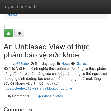
Home
myfirstbookmark
Togg
navi
Home
1
An Unbiased View of thực
phẩm bảo vệ sức khỏe
tommyp653sdo4
511 days ago
News
Discuss
Bộ Y tế Việt Nam định nghĩa thực phẩm chức năng: là thực phẩm
dùng để hỗ trợ chức năng của các bộ phận trong cơ thể người, có
tác dụng dinh dưỡng, tạo cho cơ thể tình trạng thoải mái, tăng
sức đề kháng và giảm bớt nguy cơ
https://steelek543wlz9.atualblog.com/profile
Comments
Who Upvoted
Comments