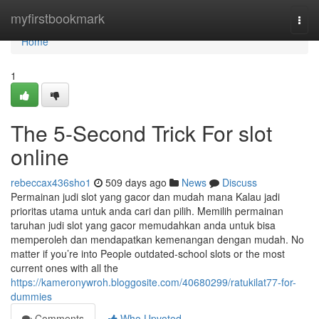
Home
myfirstbookmark
Togg
navi
Home
1
The 5-Second Trick For slot
online
rebeccax436sho1
509 days ago
News
Discuss
Permainan judi slot yang gacor dan mudah mana Kalau jadi
prioritas utama untuk anda cari dan pilih. Memilih permainan
taruhan judi slot yang gacor memudahkan anda untuk bisa
memperoleh dan mendapatkan kemenangan dengan mudah. No
matter if​ you’re​ into​ People​ outdated-school​ slots​ or​ the​ most
current​ ones​ with​ all​ the​
https://kameronywroh.bloggosite.com/40680299/ratukilat77-for-
dummies
Comments
Who Upvoted