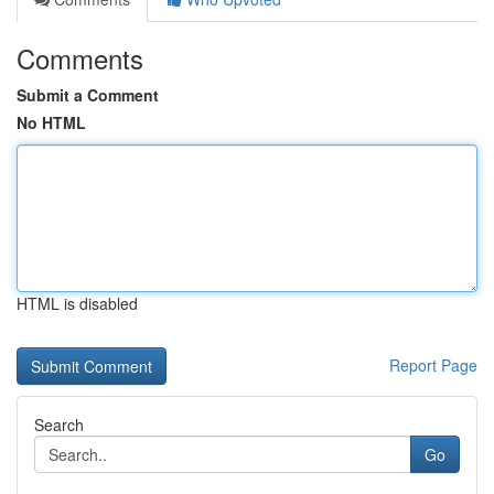
Comments
Submit a Comment
No HTML
HTML is disabled
Report Page
Search
Go