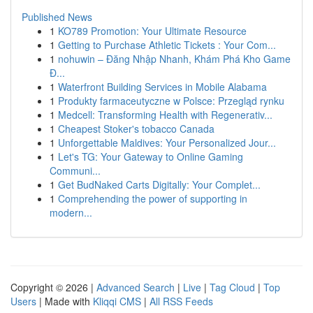
Published News
1
KO789 Promotion: Your Ultimate Resource
1
Getting to Purchase Athletic Tickets : Your Com...
1
nohuwin – Đăng Nhập Nhanh, Khám Phá Kho Game
Đ...
1
Waterfront Building Services in Mobile Alabama
1
Produkty farmaceutyczne w Polsce: Przegląd rynku
1
Medcell: Transforming Health with Regenerativ...
1
Cheapest Stoker's tobacco Canada
1
Unforgettable Maldives: Your Personalized Jour...
1
Let's TG: Your Gateway to Online Gaming
Communi...
1
Get BudNaked Carts Digitally: Your Complet...
1
Comprehending the power of supporting in
modern...
Copyright © 2026 |
Advanced Search
|
Live
|
Tag Cloud
|
Top
Users
| Made with
Kliqqi CMS
|
All RSS Feeds