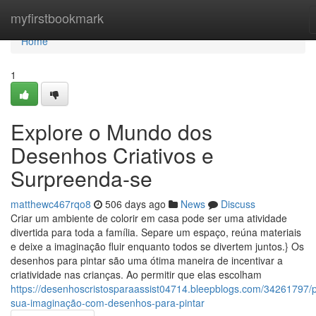
Home
myfirstbookmark
Home
1
Explore o Mundo dos
Desenhos Criativos e
Surpreenda-se
matthewc467rqo8
506 days ago
News
Discuss
Criar um ambiente de colorir em casa pode ser uma atividade
divertida para toda a família. Separe um espaço, reúna materiais
e deixe a imaginação fluir enquanto todos se divertem juntos.} Os
desenhos para pintar são uma ótima maneira de incentivar a
criatividade nas crianças. Ao permitir que elas escolham
https://desenhoscristosparaassist04714.bleepblogs.com/34261797/p
sua-imaginação-com-desenhos-para-pintar