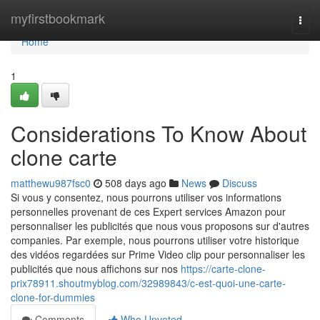
Home
myfirstbookmark
Togg
navi
Home
1
Considerations To Know About
clone carte
matthewu987fsc0
508 days ago
News
Discuss
Si vous y consentez, nous pourrons utiliser vos informations
personnelles provenant de ces Expert services Amazon pour
personnaliser les publicités que nous vous proposons sur d'autres
companies. Par exemple, nous pourrons utiliser votre historique
des vidéos regardées sur Prime Video clip pour personnaliser les
publicités que nous affichons sur nos
https://carte-clone-
prix78911.shoutmyblog.com/32989843/c-est-quoi-une-carte-
clone-for-dummies
Comments
Who Upvoted