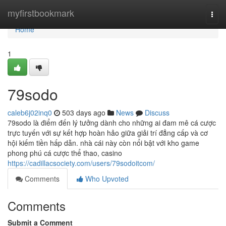
Home
myfirstbookmark
Togg
navi
Home
1
79sodo
caleb6j02inq0
503 days ago
News
Discuss
79sodo là điểm đến lý tưởng dành cho những ai đam mê cá cược
trực tuyến với sự kết hợp hoàn hảo giữa giải trí đẳng cấp và cơ
hội kiếm tiền hấp dẫn. nhà cái này còn nổi bật với kho game
phong phú cá cược thể thao, casino
https://cadillacsociety.com/users/79sodoitcom/
Comments
Who Upvoted
Comments
Submit a Comment