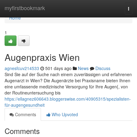
Home
myfirstbookmark
Togg
navi
Home
1
Augenpraxis Wien
agnesfcuv214533
501 days ago
News
Discuss
Sind Sie auf der Suche nach einem zuverlässigen und erfahrenen
Augenarzt in Wien? Die Augenärzte bei Praxisname bieten Ihnen
eine umfassende medizinische Versorgung für Ihre Augen{, von
der Routineuntersuchung bis
https://ellagnez606643.bloggerswise.com/40905315/spezialisten-
für-augengesundheit
Comments
Who Upvoted
Comments