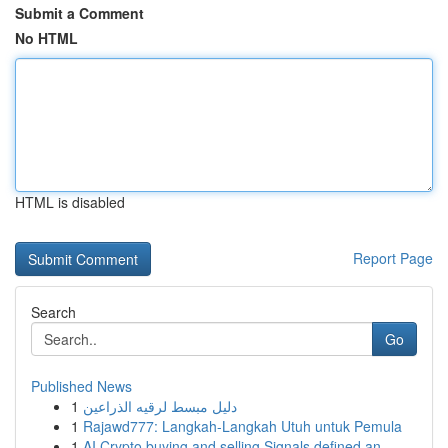
Submit a Comment
No HTML
HTML is disabled
Report Page
Search
Go
Published News
1
دليل مبسط لرقيه الذراعين
1
Rajawd777: Langkah-Langkah Utuh untuk Pemula
1
AI Crypto buying and selling Signals defined an...