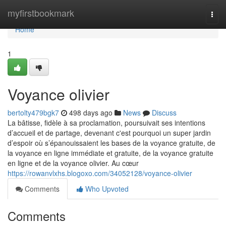
Home
myfirstbookmark
Togg
navi
Home
1
Voyance olivier
bertolty479bgk7
498 days ago
News
Discuss
La bâtisse, fidèle à sa proclamation, poursuivait ses intentions
d’accueil et de partage, devenant c'est pourquoi un super jardin
d’espoir où s’épanouissaient les bases de la voyance gratuite, de
la voyance en ligne immédiate et gratuite, de la voyance gratuite
en ligne et de la voyance olivier. Au cœur
https://rowanvlxhs.blogoxo.com/34052128/voyance-olivier
Comments
Who Upvoted
Comments