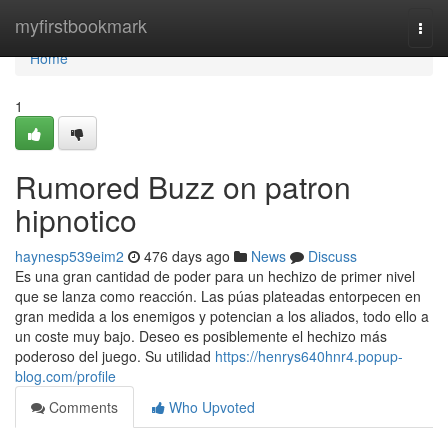
Home
myfirstbookmark
Togg
navi
Home
1
Rumored Buzz on patron
hipnotico
haynesp539eim2
476 days ago
News
Discuss
Es una gran cantidad de poder para un hechizo de primer nivel
que se lanza como reacción. Las púas plateadas entorpecen en
gran medida a los enemigos y potencian a los aliados, todo ello a
un coste muy bajo. Deseo es posiblemente el hechizo más
poderoso del juego. Su utilidad
https://henrys640hnr4.popup-
blog.com/profile
Comments
Who Upvoted