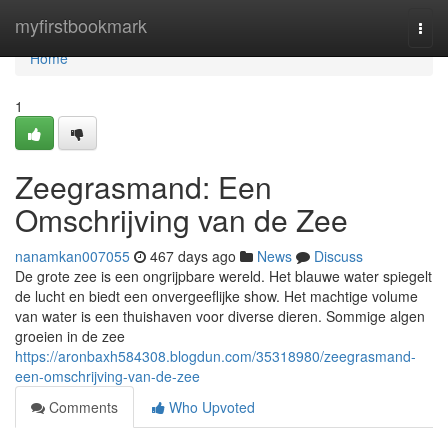
Home
myfirstbookmark
Togg
navi
Home
1
Zeegrasmand: Een
Omschrijving van de Zee
nanamkan007055
467 days ago
News
Discuss
De grote zee is een ongrijpbare wereld. Het blauwe water spiegelt
de lucht en biedt een onvergeeflijke show. Het machtige volume
van water is een thuishaven voor diverse dieren. Sommige algen
groeien in de zee
https://aronbaxh584308.blogdun.com/35318980/zeegrasmand-
een-omschrijving-van-de-zee
Comments
Who Upvoted