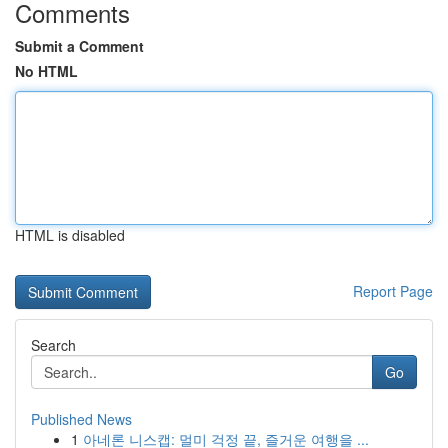
Comments
Submit a Comment
No HTML
HTML is disabled
Report Page
Search
Go
Published News
1
아네론 니스캡: 멀미 걱정 끝, 즐거운 여행을 ...