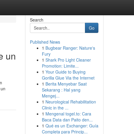
Search
Go
Published News
1
Bugbear Ranger: Nature's
e un
Fury
1
Shark Pro Light Cleaner
Promotion: Limite...
1
Your Guide to Buying
Gorilla Glue Via the Internet
ón
1
Berita Menyebar Saat
 un
Sekarang : Hal yang
Mengej...
1
Neurological Rehabilitation
Clinic in the ...
1
Mengenal togel.to: Cara
Baca Data dan Paito den...
1
Qué es un Exchanger: Guía
Completa para Princip...