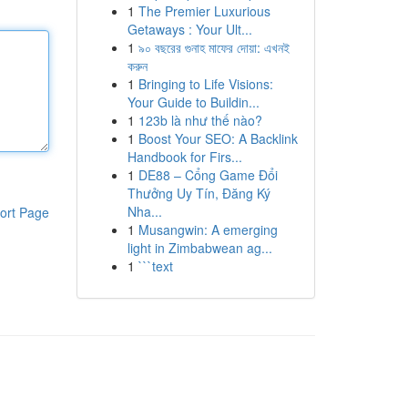
1
The Premier Luxurious
Getaways : Your Ult...
1
৯০ বছরের গুনাহ মাফের দোয়া: এখনই
করুন
1
Bringing to Life Visions:
Your Guide to Buildin...
1
123b là như thế nào?
1
Boost Your SEO: A Backlink
Handbook for Firs...
1
DE88 – Cổng Game Đổi
Thưởng Uy Tín, Đăng Ký
Nha...
ort Page
1
Musangwin: A emerging
light in Zimbabwean ag...
1
```text