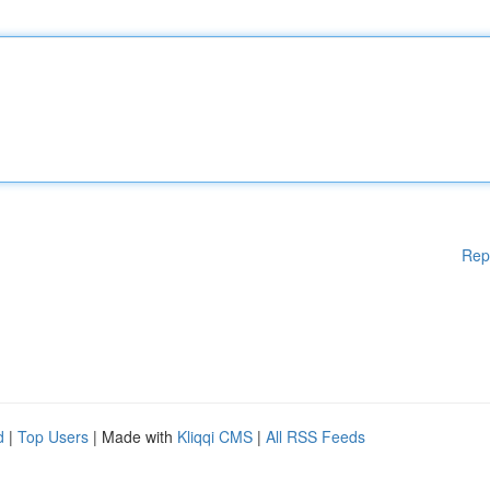
Rep
d
|
Top Users
| Made with
Kliqqi CMS
|
All RSS Feeds