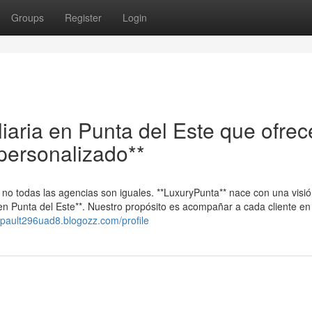
Groups
Register
Login
iaria en Punta del Este que ofrec
personalizado**
, no todas las agencias son iguales. **LuxuryPunta** nace con una visi
 en Punta del Este**. Nuestro propósito es acompañar a cada cliente en
//pault296uad8.blogozz.com/profile