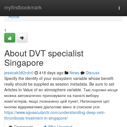
Home
myfirstbookmark
Togg
navi
Home
1
About DVT specialist
Singapore
jessicak382rdn0
418 days ago
News
Discuss
Specify the identify of your ecosystem variable whose benefit
really should be supplied as session metadata. Be sure to set
Articles to Value of an atmosphere variable. Такі порожні місця
можна автоматично приховувати на панелі вибору
комп’ютерів, якщо позначено цей пункт. Натискання цієї
кнопки відкриватиме діалогове вікно зі списком усіх
https://www.sgvascularctr.com/understanding-deep-vein-
thrombosis-treatment-in-singapore/
Comments
Who Upvoted