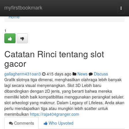
Home
myfirstbookmark
Togg
navi
Home
1
Catatan Rinci tentang slot
gacor
gallagherm431oan3
415 days ago
News
Discuss
Grafik slotnya tiga dimensi, menghasilkan olahraga lebih banyak
lagi secara visual menyenangkan. Slot 3D Lebih baru
dibandingkan dengan 2D jenis, yang berarti bahwa mereka
memiliki lebih baik kompatibilitas menggunakan perangkat seluler.
slot arkeologi yang makmur. Dalam Legacy of Lifeless, Anda akan
perlu mendapatkan tiga atau mungkin lebih scatter untuk
menimbulkan
https://raja404granger.com
Comments
Who Upvoted