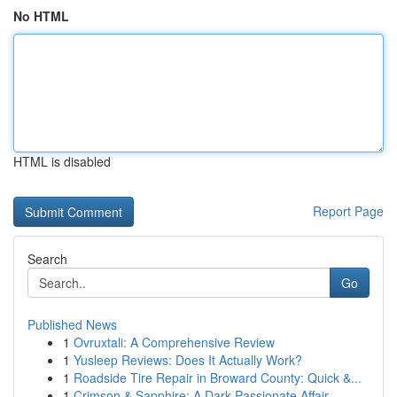
No HTML
HTML is disabled
Report Page
Search
Go
Published News
1
Ovruxtali: A Comprehensive Review
1
Yusleep Reviews: Does It Actually Work?
1
Roadside Tire Repair in Broward County: Quick &...
1
Crimson & Sapphire: A Dark Passionate Affair