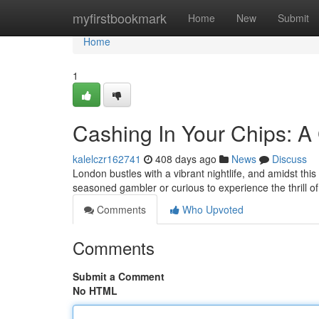
Home
myfirstbookmark
Home
New
Submit
Home
1
Cashing In Your Chips: A
kalelczr162741
408 days ago
News
Discuss
London bustles with a vibrant nightlife, and amidst t
seasoned gambler or curious to experience the thrill o
Comments
Who Upvoted
Comments
Submit a Comment
No HTML