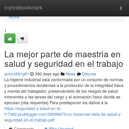
Home
myfirstbookmark
Togg
navi
Home
1
La mejor parte de maestria en
salud y seguridad en el trabajo
actorz681glt1
396 days ago
News
Discuss
La higiene industrial está conformada por un conjunto de normas
y procedimientos tendientes a la protección de la integridad física
y mental del trabajador, preservándolo de los riesgos de salud
inherentes a las tareas del cargo y al animación físico donde se
ejecutan.[cita requerida] Para predisponer los daños a la
https://seguridad-y-salud-en-el-
t17382.prublogger.com/35096670/un-imparcial-vista-de-salud-y-
seguridad-en-el-trabajo-pdf
Comments
Who Upvoted