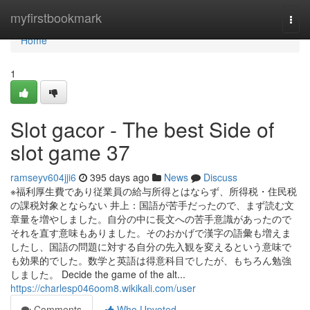
Home
myfirstbookmark
Togg
navi
Home
1
Slot gacor - The best Side of
slot game 37
ramseyv604jji6
395 days ago
News
Discuss
※福利厚生費であり従業員の給与所得とはならず、所得税・住民税
の課税対象とならない 井上：国語が苦手だったので、まず読む文
章量を増やしました。自分の中に長文への苦手意識があったので
それを直す意味もありました。そのおかげで漢字の語彙も増えま
したし、国語の問題に対する自分の先入観を変えるという意味で
も効果的でした。数学と英語は得意科目でしたが、もちろん勉強
しました。 Decide the game of the alt...
https://charlesp046oom8.wikikali.com/user
Comments
Who Upvoted