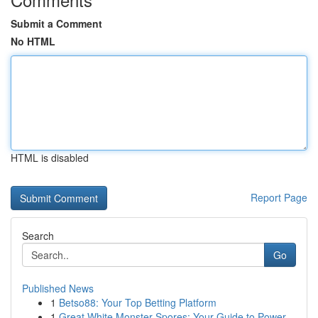
Submit a Comment
No HTML
HTML is disabled
Report Page
Search
Go
Published News
1
Betso88: Your Top Betting Platform
1
Great White Monster Spores: Your Guide to Power...