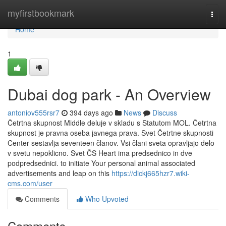
Home
myfirstbookmark
Togg
navi
Home
1
Dubai dog park - An Overview
antoniov555rsr7
394 days ago
News
Discuss
Četrtna skupnost Middle deluje v skladu s Statutom MOL. Četrtna
skupnost je pravna oseba javnega prava. Svet Četrtne skupnosti
Center sestavlja seventeen članov. Vsi člani sveta opravljajo delo
v svetu nepoklicno. Svet ČS Heart ima predsednico in dve
podpredsednici. to initiate Your personal animal associated
advertisements and leap on this
https://dickj665hzr7.wiki-
cms.com/user
Comments
Who Upvoted
Comments