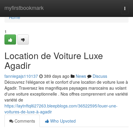
Home
myfirstbookmark
Togg
navi
Home
1
Location de Voiture Luxe
Agadir
fanniegajs110137
389 days ago
News
Discuss
Découvrez l'élégance et le confort d'une location de voiture luxe à
Agadir. Traversez les magnifiques paysages marocains au volant
d'une voiture exceptionnelle . Nos offres comprennent une variété
variété de
https://laytnftql627263.bleepblogs.com/36522595/louer-une-
voitures-de-luxe-à-agadir
Comments
Who Upvoted