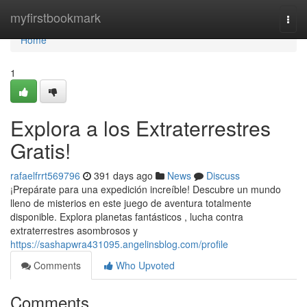
Home
myfirstbookmark
Togg
navi
Home
1
Explora a los Extraterrestres
Gratis!
rafaelfrrt569796
391 days ago
News
Discuss
¡Prepárate para una expedición increíble! Descubre un mundo
lleno de misterios en este juego de aventura totalmente
disponible. Explora planetas fantásticos , lucha contra
extraterrestres asombrosos y
https://sashapwra431095.angelinsblog.com/profile
Comments
Who Upvoted
Comments