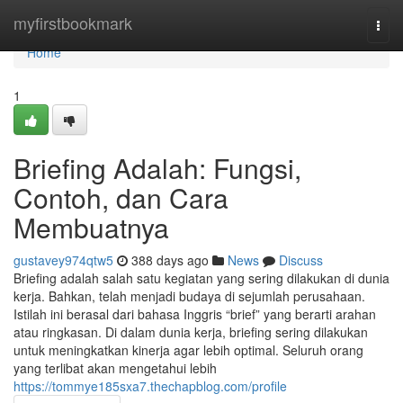
Home
myfirstbookmark
Togg
navi
Home
1
Briefing Adalah: Fungsi,
Contoh, dan Cara
Membuatnya
gustavey974qtw5
388 days ago
News
Discuss
Briefing adalah salah satu kegiatan yang sering dilakukan di dunia
kerja. Bahkan, telah menjadi budaya di sejumlah perusahaan.
Istilah ini berasal dari bahasa Inggris “brief” yang berarti arahan
atau ringkasan. Di dalam dunia kerja, briefing sering dilakukan
untuk meningkatkan kinerja agar lebih optimal. Seluruh orang
yang terlibat akan mengetahui lebih
https://tommye185sxa7.thechapblog.com/profile