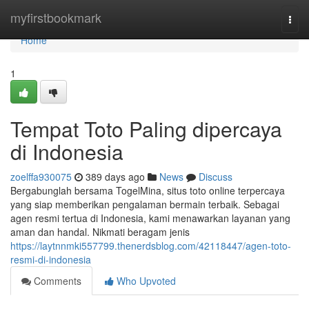
Home
myfirstbookmark
Togg
navi
Home
1
Tempat Toto Paling dipercaya
di Indonesia
zoelffa930075
389 days ago
News
Discuss
Bergabunglah bersama TogelMina, situs toto online terpercaya
yang siap memberikan pengalaman bermain terbaik. Sebagai
agen resmi tertua di Indonesia, kami menawarkan layanan yang
aman dan handal. Nikmati beragam jenis
https://laytnnmki557799.thenerdsblog.com/42118447/agen-toto-
resmi-di-indonesia
Comments
Who Upvoted