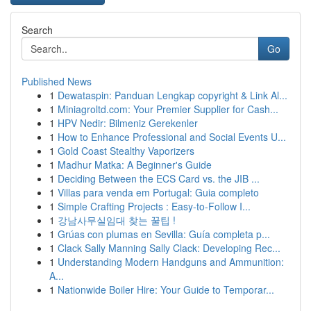
Search
Go
Published News
1
Dewataspin: Panduan Lengkap copyright & Link Al...
1
Miniagroltd.com: Your Premier Supplier for Cash...
1
HPV Nedir: Bilmeniz Gerekenler
1
How to Enhance Professional and Social Events U...
1
Gold Coast Stealthy Vaporizers
1
Madhur Matka: A Beginner's Guide
1
Deciding Between the ECS Card vs. the JIB ...
1
Villas para venda em Portugal: Guia completo
1
Simple Crafting Projects : Easy-to-Follow I...
1
강남사무실임대 찾는 꿀팁 !
1
Grúas con plumas en Sevilla: Guía completa p...
1
Clack Sally Manning Sally Clack: Developing Rec...
1
Understanding Modern Handguns and Ammunition:
A...
1
Nationwide Boiler Hire: Your Guide to Temporar...