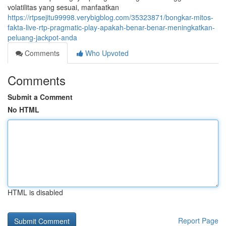
volatilitas yang sesuai, manfaatkan
https://rtpsejitu99998.verybigblog.com/35323871/bongkar-mitos-
fakta-live-rtp-pragmatic-play-apakah-benar-benar-meningkatkan-
peluang-jackpot-anda
Comments
Who Upvoted
Comments
Submit a Comment
No HTML
HTML is disabled
Report Page