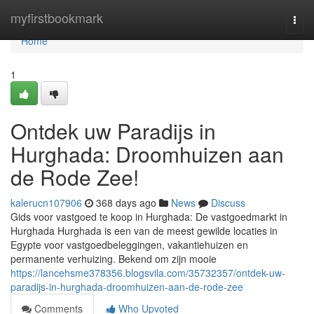
Home
myfirstbookmark
Togg
navi
Home
1
Ontdek uw Paradijs in
Hurghada: Droomhuizen aan
de Rode Zee!
kalerucn107906
368 days ago
News
Discuss
Gids voor vastgoed te koop in Hurghada: De vastgoedmarkt in
Hurghada Hurghada is een van de meest gewilde locaties in
Egypte voor vastgoedbeleggingen, vakantiehuizen en
permanente verhuizing. Bekend om zijn mooie
https://lancehsme378356.blogsvila.com/35732357/ontdek-uw-
paradijs-in-hurghada-droomhuizen-aan-de-rode-zee
Comments
Who Upvoted