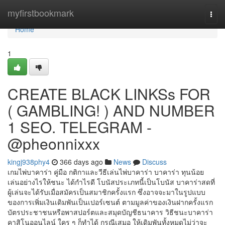
Home
myfirstbookmark
Togg
navi
Home
1
CREATE BLACK LINKSs FOR
( GAMBLING! ) AND NUMBER
1 SEO. TELEGRAM -
@pheonnixxx
kingj938phy4
366 days ago
News
Discuss
เกมไพ่บาคาร่า คู่มือ กติกาและวีธีเล่นไพ่บาคาร่า บาคาร่า ทุนน้อย
เล่นอย่างไรให้ชนะ ได้กำไรดี โบนัสประเภทนี้เป็นโบนัส บาคาร่าสดที่
ผู้เล่นจะได้รับเมื่อสมัครเป็นสมาชิกครั้งแรก ซึ่งอาจจะมาในรูปแบบ
ของการเพิ่มเงินเดิมพันเป็นเปอร์เซนต์ ตามมูลค่าของเงินฝากครั้งแรก
บัตรประชาชนหรือพาสปอร์ตและสมุดบัญชีธนาคาร วิธีชนะบาคาร่า
คาสิโนออนไลน์ ใคร ๆ ก็ทำได้ กรณีเสมอ ให้เดิมพันทั้งหมดไม่ว่าจะ