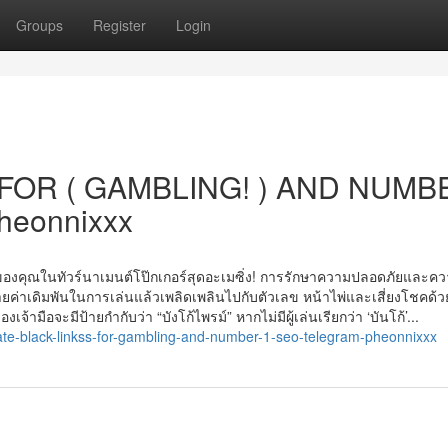
Groups
Register
Login
FOR ( GAMBLING! ) AND NUMB
heonnixxx
อง​คุณ​ใน​ทัวร์นา​เมน​ต์โป๊กเกอร์​สุด​อะเมซิ่ง! การรักษาความปลอดภัยและค
ายค่าเดิมพันในการเล่นแล้วเพลิดเพลินไปกับตัวเลข หน้าไพ่และเสี่ยงโชคด้วย
จ้ามือจะมีป้ายกำกับว่า “บังโก้ไพรม์” หากไม่มีผู้เล่นเรียกว่า ‘บันโก้’...
te-black-linkss-for-gambling-and-number-1-seo-telegram-pheonnixxx