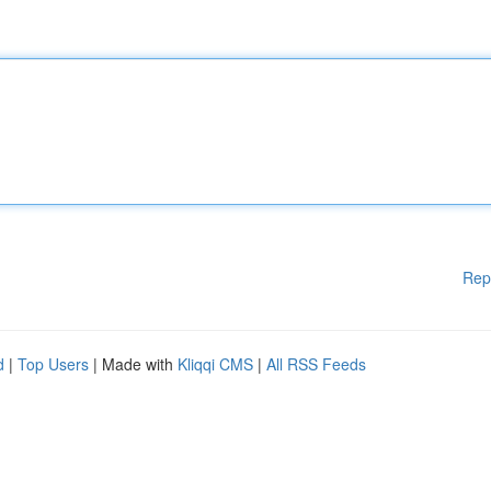
Rep
d
|
Top Users
| Made with
Kliqqi CMS
|
All RSS Feeds