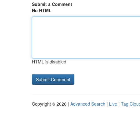
Submit a Comment
No HTML
HTML is disabled
Copyright © 2026 |
Advanced Search
|
Live
|
Tag Clou