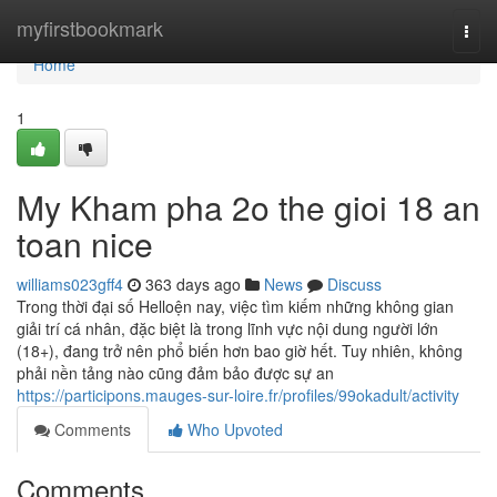
Home
myfirstbookmark
Togg
navi
Home
1
My Kham pha 2o the gioi 18 an
toan nice
williams023gff4
363 days ago
News
Discuss
Trong thời đại số Helloện nay, việc tìm kiếm những không gian
giải trí cá nhân, đặc biệt là trong lĩnh vực nội dung người lớn
(18+), đang trở nên phổ biến hơn bao giờ hết. Tuy nhiên, không
phải nền tảng nào cũng đảm bảo được sự an
https://participons.mauges-sur-loire.fr/profiles/99okadult/activity
Comments
Who Upvoted
Comments