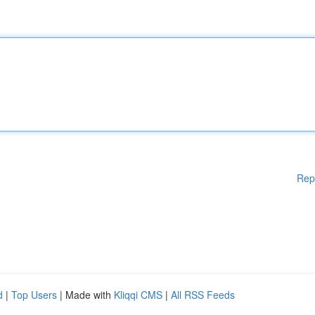
Rep
d
|
Top Users
| Made with
Kliqqi CMS
|
All RSS Feeds