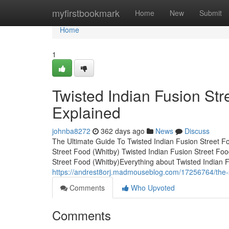
Home
myfirstbookmark
Home
New
Submit
Home
1
Twisted Indian Fusion St
Explained
johnba8272
362 days ago
News
Discuss
The Ultimate Guide To Twisted Indian Fusion Street Fo
Street Food (Whitby) Twisted Indian Fusion Street Fo
Street Food (Whitby)Everything about Twisted Indian 
https://andrest8orj.madmouseblog.com/17256764/the-sin
Comments
Who Upvoted
Comments