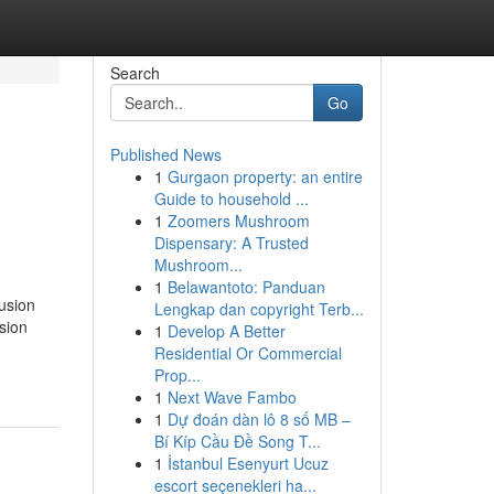
Search
Go
Published News
1
Gurgaon property: an entire
Guide to household ...
1
Zoomers Mushroom
Dispensary: A Trusted
Mushroom...
1
Belawantoto: Panduan
usion
Lengkap dan copyright Terb...
sion
1
Develop A Better
Residential Or Commercial
Prop...
1
Next Wave Fambo
1
Dự đoán dàn lô 8 số MB –
Bí Kíp Cầu Đề Song T...
1
İstanbul Esenyurt Ucuz
escort seçenekleri ha...