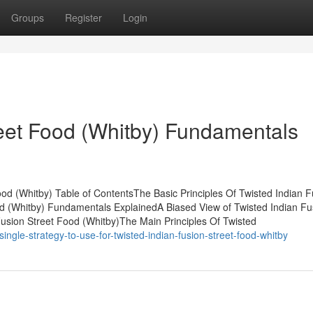
Groups
Register
Login
reet Food (Whitby) Fundamentals
od (Whitby) Table of ContentsThe Basic Principles Of Twisted Indian F
od (Whitby) Fundamentals ExplainedA Biased View of Twisted Indian Fu
Fusion Street Food (Whitby)The Main Principles Of Twisted
gle-strategy-to-use-for-twisted-indian-fusion-street-food-whitby