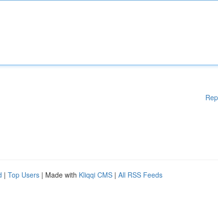
Rep
d
|
Top Users
| Made with
Kliqqi CMS
|
All RSS Feeds