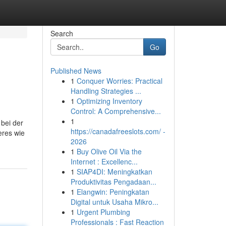
Search
Go
Published News
1
Conquer Worries: Practical
Handling Strategies ...
1
Optimizing Inventory
Control: A Comprehensive...
1
 bei der
https://canadafreeslots.com/ -
eres wie
2026
1
Buy Olive Oil Via the
Internet : Excellenc...
1
SIAP4DI: Meningkatkan
Produktivitas Pengadaan...
1
Elangwin: Peningkatan
Digital untuk Usaha Mikro...
1
Urgent Plumbing
Professionals : Fast Reaction