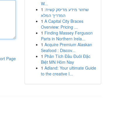
W...
1
שחזור מידע מדיסק קשיח:
המדריך המלא
1
A Capital City Braces
Overview: Pricing ...
1
Finding Massey Ferguson
Parts in Northern Irela...
1
Acquire Premium Alaskan
Seafood : Discov...
1
Phân Tích Đầu Đuôi Đặc
ort Page
Biệt MN Hôm Nay
1
Adland: Your ultimate Guide
to the creative I...