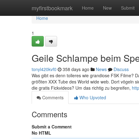
Home
myfirstbookmark
Home
New
Submit
Home
1
Geile Schlampe beim Sper
tonyl420kvf0
358 days ago
News
Discuss
Was gibt es denn tolleres wie grandiose FSK Filme? Dam
größten XXX Tube des World wide web. Dort vögeln s
die gratis Fickvideos? Um das richtig zu begreifen,
htt
Comments
Who Upvoted
Comments
Submit a Comment
No HTML