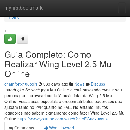
Home
myfirstbookmark
Togg
navi
Home
1
Guia Completo: Como
Realizar Wing Level 2.5 Mu
Online
chamfortx108bgl1
360 days ago
News
Discuss
Introdução Se você joga Mu Online e está buscando evoluir seu
personagem, provavelmente já ouviu falar da Wing 2.5 Mu
Online. Essas asas especiais oferecem atributos poderosos que
ajudam tanto no PvP quanto no PvE. No entanto, muitos
jogadores não sabem exatamente como fazer Wing Level 2.5 Mu
Online
https://www.youtube.com/watch?v=8EG0dx9wr0s
Comments
Who Upvoted