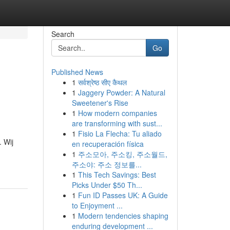
Search
Go
Published News
1
सर्वश्रेष्ठ सीए कैथल
1
Jaggery Powder: A Natural
Sweetener's Rise
1
How modern companies
are transforming with sust...
1
Fisio La Flecha: Tu aliado
. Wij
en recuperación física
1
주소모아, 주소킹, 주소월드,
주소야: 주소 정보를...
1
This Tech Savings: Best
Picks Under $50 Th...
1
Fun ID Passes UK: A Guide
to Enjoyment ...
1
Modern tendencies shaping
enduring development ...