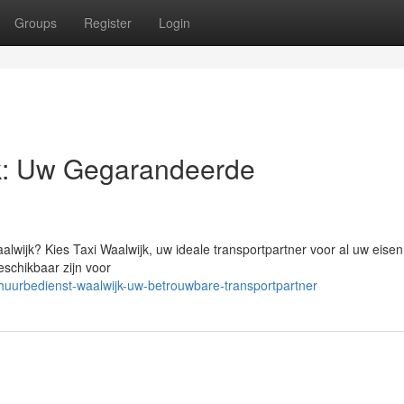
Groups
Register
Login
k: Uw Gegarandeerde
alwijk? Kies Taxi Waalwijk, uw ideale transportpartner voor al uw eisen
beschikbaar zijn voor
huurbedienst-waalwijk-uw-betrouwbare-transportpartner