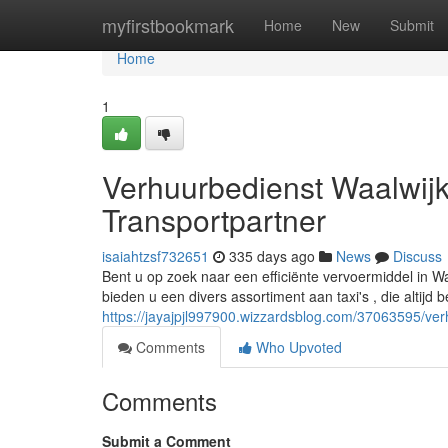
Home
myfirstbookmark
Home
New
Submit
Home
1
Verhuurbedienst Waalwij
Transportpartner
isaiahtzsf732651
335 days ago
News
Discuss
Bent u op zoek naar een efficiënte vervoermiddel in Wa
bieden u een divers assortiment aan taxi's , die altijd 
https://jayajpjl997900.wizzardsblog.com/37063595/ver
Comments
Who Upvoted
Comments
Submit a Comment