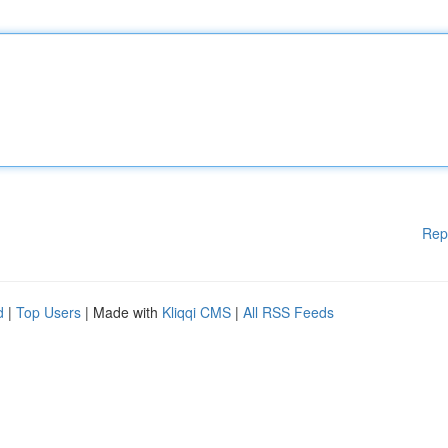
Rep
d
|
Top Users
| Made with
Kliqqi CMS
|
All RSS Feeds