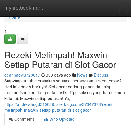
Home
myfirstbookmark
Togg
navi
Home
1
Rezeki Melimpah! Maxwin
Setiap Putaran di Slot Gacor
deannaovju720617
330 days ago
News
Discuss
Siap-siap untuk merasakan sensasi menangkan jackpot besar?
Hari ini adalah harinya! Slot gacor sedang panas dan siap
memberikan keuntungan fantastis. Tips sukses yang harus kamu
ketahui: Maxwin setiap putaran! Ya,
https://andrewhugd510089.fare-blog.com/37347378/rezeki-
melimpah-maxwin-setiap-putaran-di-slot-gacor
Comments
Who Upvoted