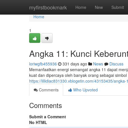
Home
myfirstbookmark
Home
New
Submit
Home
1
Angka 11: Kunci Keberu
loriwgfb455936
331 days ago
News
Discuss
Memanfaatkan energi semangat angka 11 dapat menjadi
kuat dan dipercaya oleh banyak orang sebagai simbol
https://lillidiac831330.vblogetin.com/43153435/angk
Comments
Who Upvoted
Comments
Submit a Comment
No HTML