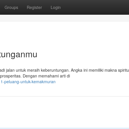
Groups
Register
Login
ntunganmu
 jalan untuk meraih keberuntungan. Angka ini memiliki makna spiritu
 prosperitas. Dengan memahami arti di
a-11-peluang-untuk-kemakmuran