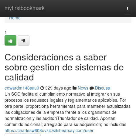
Home
myfirstbookmark
Togg
navi
Home
1
Consideraciones a saber
sobre gestion de sistemas de
calidad
edwardm146suu0
329 days ago
News
Discuss
Un SGC facilita el cumplimiento normativo al integrar en sus
procesos los requisitos legales y reglamentarios aplicables. Por
otra parte, proporciona herramientas para mantener actualizadas
las obligaciones de la empresa frente a los organismos de
normalización y las auditoríTriunfador de calidad. Aportan
contenido adicional; arreglado para su adquisición; no incluidas
https://charlesw603ovz4.wikihearsay.com/user