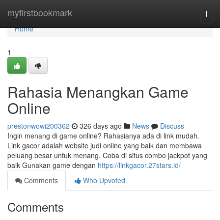
Home
myfirstbookmark
Togg
navi
Home
1
Rahasia Menangkan Game
Online
prestonwowi200362
326 days ago
News
Discuss
Ingin menang di game online? Rahasianya ada di link mudah.
Link gacor adalah website judi online yang baik dan membawa
peluang besar untuk menang. Coba di situs combo jackpot yang
baik Gunakan game dengan
https://linkgacor.27stars.id/
Comments
Who Upvoted
Comments