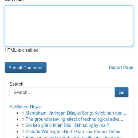
HTML is disabled
Report Page
Search
Go
Published News
1
Memahami Jaringan Dilapisi Seng: Kelebihan dan...
1
The groundbreaking effect of technological adva...
1
Soi kèo giải 8 Miền Bắc - Bắt số ngày mai?
1
Historic Wilmington North Carolina Homes Listed
1
How committed experts are revolutionizing anima...