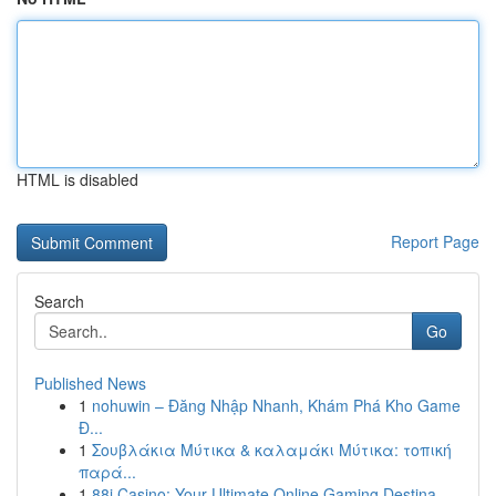
HTML is disabled
Report Page
Search
Go
Published News
1
nohuwin – Đăng Nhập Nhanh, Khám Phá Kho Game
Đ...
1
Σουβλάκια Μύτικα & καλαμάκι Μύτικα: τοπική
παρά...
1
88i Casino: Your Ultimate Online Gaming Destina...