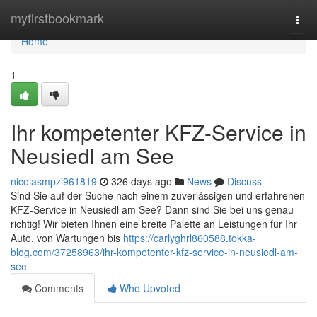
Home
myfirstbookmark
Togg
navi
Home
1
Ihr kompetenter KFZ-Service in
Neusiedl am See
nicolasmpzi961819
326 days ago
News
Discuss
Sind Sie auf der Suche nach einem zuverlässigen und erfahrenen
KFZ-Service in Neusiedl am See? Dann sind Sie bei uns genau
richtig! Wir bieten Ihnen eine breite Palette an Leistungen für Ihr
Auto, von Wartungen bis
https://carlyghrl860588.tokka-
blog.com/37258963/ihr-kompetenter-kfz-service-in-neusiedl-am-
see
Comments
Who Upvoted