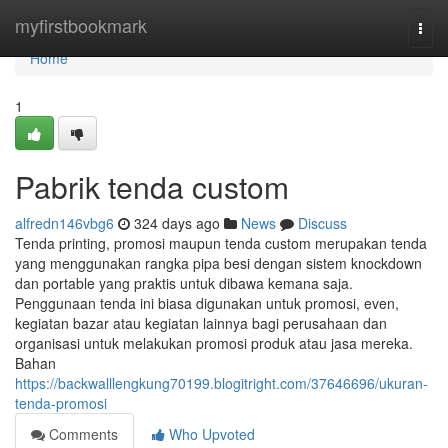
Home
myfirstbookmark
Togg
navi
Home
1
Pabrik tenda custom
alfredn146vbg6
324 days ago
News
Discuss
Tenda printing, promosi maupun tenda custom merupakan tenda
yang menggunakan rangka pipa besi dengan sistem knockdown
dan portable yang praktis untuk dibawa kemana saja.
Penggunaan tenda ini biasa digunakan untuk promosi, even,
kegiatan bazar atau kegiatan lainnya bagi perusahaan dan
organisasi untuk melakukan promosi produk atau jasa mereka.
Bahan
https://backwalllengkung70199.blogitright.com/37646696/ukuran-
tenda-promosi
Comments
Who Upvoted