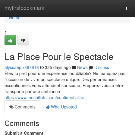
Home
myfirstbookmark
Togg
navi
Home
1
La Place Pour le Spectacle
alyssaeplx397816
325 days ago
News
Discuss
Êtes-tu prêt pour une expérience inoubliable? Ne manquez pas
l'occasion de vivre un spectacle unique. Des performances
exceptionnels vous attendent sur scène. Préparez-vous à être
transporté par une ambiance
https://www.mesbillets.com/confidentialite/
Comments
Who Upvoted
Comments
Submit a Comment