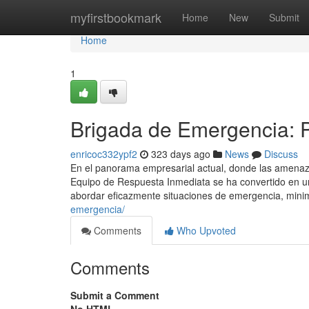
Home
myfirstbookmark
Home
New
Submit
Home
1
Brigada de Emergencia: P
enricoc332ypf2
323 days ago
News
Discuss
En el panorama empresarial actual, donde las amenaza
Equipo de Respuesta Inmediata se ha convertido en un 
abordar eficazmente situaciones de emergencia, mini
emergencia/
Comments
Who Upvoted
Comments
Submit a Comment