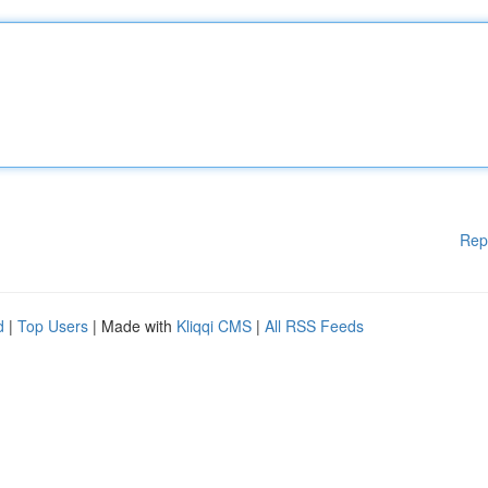
Rep
d
|
Top Users
| Made with
Kliqqi CMS
|
All RSS Feeds