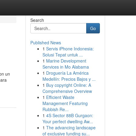
Search
Go
Published News
1
Servis iPhone Indonesia:
Solusi Tepat untuk ...
1
Marine Development
Services in Mo Alabama
1
Droguería La América
on un
Medellín: Precios Bajos y ...
para
1
Buy copyright Online: A
Comprehensive Overview
1
Efficient Waste
Management Featuring
Rubbish Re...
1
4S Sector 88B Gurgaon:
Your perfect dwelling Aw...
1
The advancing landscape
of exclusive funding su...