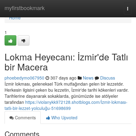
Home
myfirstbookmark
Togg
navi
Home
1
Lokma Heyecanı: İzmir'de Tatlı
bir Macera
phoebedymo067950
307 days ago
News
Discuss
İzmir lokması, geleneksel Türk mutfağından gelen bir lezzetdır.
Herkesin ilgisini çeken bu lezzetin, İzmir'de tarihi kökenleri vardır.
Tarihlerine dayanarak sokaklarda, günümüzde ise atölyeler
tarafından
https://violanykk972128.shotblogs.com/İzmir-lokması-
tatlı-bir-lezzet-yolculuğu-51698699
Comments
Who Upvoted
Comments