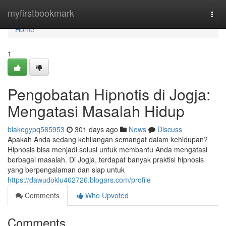
Home
myfirstbookmark
Togg
navi
Home
1
Pengobatan Hipnotis di Jogja:
Mengatasi Masalah Hidup
blakegypq585953
301 days ago
News
Discuss
Apakah Anda sedang kehilangan semangat dalam kehidupan?
Hipnosis bisa menjadi solusi untuk membantu Anda mengatasi
berbagai masalah. Di Jogja, terdapat banyak praktisi hipnosis
yang berpengalaman dan siap untuk
https://dawudoklu462726.blogars.com/profile
Comments
Who Upvoted
Comments