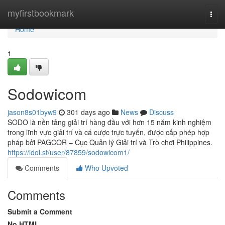
Home
myfirstbookmark
Togg
navi
Home
1
Sodowicom
jason8s01byw9
301 days ago
News
Discuss
SODO là nền tảng giải trí hàng đầu với hơn 15 năm kinh nghiệm
trong lĩnh vực giải trí và cá cược trực tuyến, được cấp phép hợp
pháp bởi PAGCOR – Cục Quản lý Giải trí và Trò chơi Philippines.
https://idol.st/user/87859/sodowicom1/
Comments
Who Upvoted
Comments
Submit a Comment
No HTML