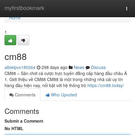
Home
myfirstbookmark
Togg
navi
Home
1
cm88
albielpvx180264
298 days ago
News
Discuss
CM88 – Sân chơi cá cược trực tuyến đẳng cấp hàng đầu châu Á
1. Giới thiệu về CM88 CM88 là một trong những nhà cái uy tín
hàng đầu hiện nay, nổi bật với hệ thống trò
https://cm88.today/
Comments
Who Upvoted
Comments
Submit a Comment
No HTML