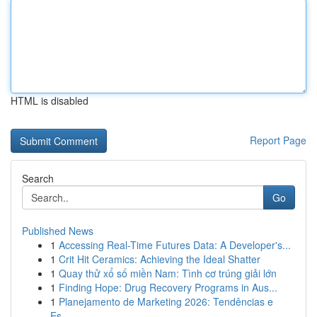
HTML is disabled
Report Page
Search
Go
Published News
1
Accessing Real-Time Futures Data: A Developer's...
1
Crit Hit Ceramics: Achieving the Ideal Shatter
1
Quay thử xổ số miền Nam: Tình cơ trúng giải lớn
1
Finding Hope: Drug Recovery Programs in Aus...
1
Planejamento de Marketing 2026: Tendências e
Es...