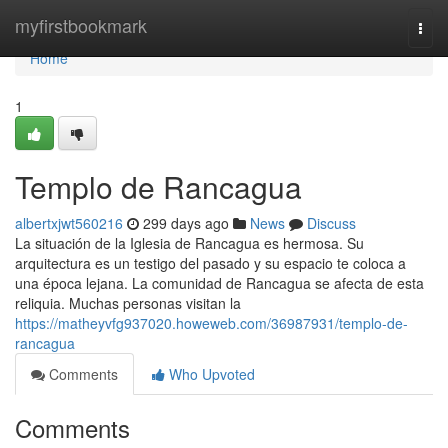
Home
myfirstbookmark
Togg
navi
Home
1
Templo de Rancagua
albertxjwt560216
299 days ago
News
Discuss
La situación de la Iglesia de Rancagua es hermosa. Su
arquitectura es un testigo del pasado y su espacio te coloca a
una época lejana. La comunidad de Rancagua se afecta de esta
reliquia. Muchas personas visitan la
https://matheyvfg937020.howeweb.com/36987931/templo-de-
rancagua
Comments
Who Upvoted
Comments